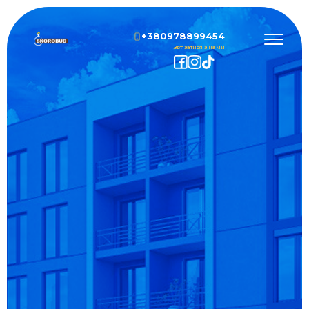
+380978899454
Зв'язатися з нами