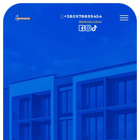
+380978899454
Зв'язатися з нами